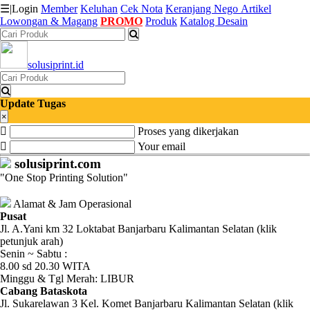
☰
|
Login
Member
Keluhan
Cek Nota
Keranjang
Nego
Artikel
Lowongan & Magang
PROMO
Produk
Katalog Desain
Katalog
solusiprint.id
Produk
Petugas
Update Tugas
×
Proses yang dikerjakan
Riwayat
Your email
Transaksi
solusiprint.com
"One Stop Printing Solution"
Tagihan
Berjalan
Alamat & Jam Operasional
Pusat
Jl. A.Yani km 32 Loktabat Banjarbaru Kalimantan Selatan (klik
Pembayaran
petunjuk arah)
Senin ~ Sabtu :
Pendapatan
8.00 sd 20.30 WITA
Minggu & Tgl Merah: LIBUR
Fee
Cabang Bataskota
Jl. Sukarelawan 3 Kel. Komet Banjarbaru Kalimantan Selatan (klik