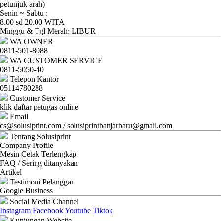
Ganti
petunjuk arah)
Senin ~ Sabtu :
Password
8.00 sd 20.00 WITA
Minggu & Tgl Merah: LIBUR
Logout
WA OWNER
0811-501-8088
WA CUSTOMER SERVICE
0811-5050-40
Telepon Kantor
05114780288
Customer Service
klik daftar petugas online
Email
cs@solusiprint.com / solusiprintbanjarbaru@gmail.com
Tentang Solusiprint
Company Profile
Mesin Cetak Terlengkap
FAQ / Sering ditanyakan
Artikel
Testimoni Pelanggan
Google Business
Social Media Channel
Instagram
Facebook
Youtube
Tiktok
Kunjungan Website