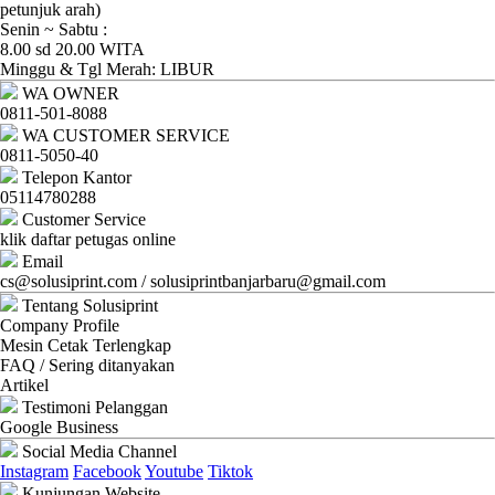
Ganti
petunjuk arah)
Senin ~ Sabtu :
Password
8.00 sd 20.00 WITA
Minggu & Tgl Merah: LIBUR
Logout
WA OWNER
0811-501-8088
WA CUSTOMER SERVICE
0811-5050-40
Telepon Kantor
05114780288
Customer Service
klik daftar petugas online
Email
cs@solusiprint.com / solusiprintbanjarbaru@gmail.com
Tentang Solusiprint
Company Profile
Mesin Cetak Terlengkap
FAQ / Sering ditanyakan
Artikel
Testimoni Pelanggan
Google Business
Social Media Channel
Instagram
Facebook
Youtube
Tiktok
Kunjungan Website