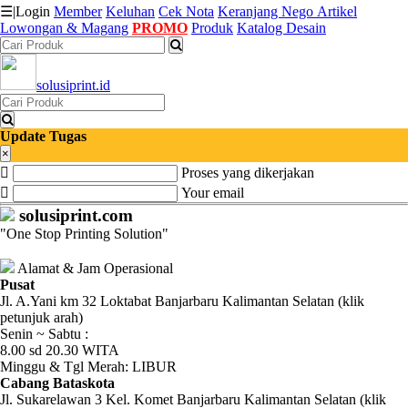
☰
|
Login
Member
Keluhan
Cek Nota
Keranjang
Nego
Artikel
Lowongan & Magang
PROMO
Produk
Katalog Desain
Katalog
solusiprint.id
Produk
Petugas
Update Tugas
×
Proses yang dikerjakan
Riwayat
Your email
Transaksi
solusiprint.com
"One Stop Printing Solution"
Tagihan
Berjalan
Alamat & Jam Operasional
Pusat
Jl. A.Yani km 32 Loktabat Banjarbaru Kalimantan Selatan (klik
Pembayaran
petunjuk arah)
Senin ~ Sabtu :
Pendapatan
8.00 sd 20.30 WITA
Minggu & Tgl Merah: LIBUR
Fee
Cabang Bataskota
Jl. Sukarelawan 3 Kel. Komet Banjarbaru Kalimantan Selatan (klik