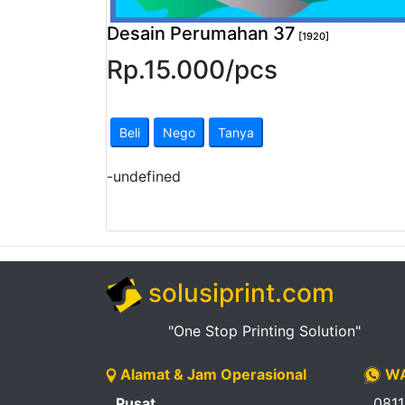
Pendapatan
Desain Perumahan 37
[1920]
Fee
Rp.
15.000
/
pcs
Ganti
Password
Beli
Nego
Tanya
Logout
-
undefined
solusiprint.com
"One Stop Printing Solution"
Alamat & Jam Operasional
WA
Pusat
081