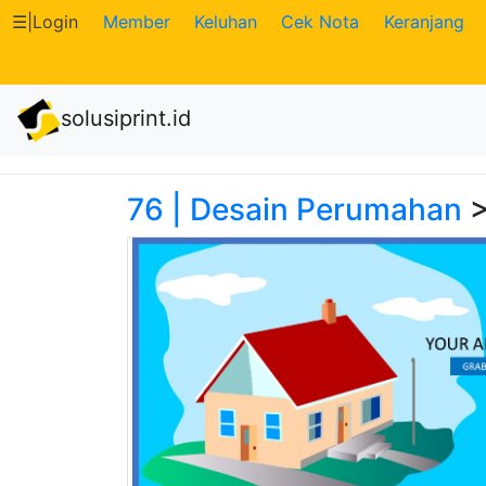
☰
|
Login
Member
Keluhan
Cek Nota
Keranjang
Katalog
solusiprint.id
Produk
Petugas
76 | Desain Perumahan
>
Riwayat
Transaksi
Tagihan
Berjalan
Pembayaran