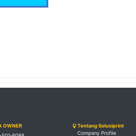
 OWNER
Tentang Solusiprint
Company Profile
1-501-8088