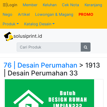
☰
|
Login
Member
Keluhan
Cek Nota
Keranjang
Nego
Artikel
Lowongan & Magang
PROMO
Katalog
Produk
Katalog Desain
Produk
solusiprint.id
Petugas
Riwayat
Transaksi
76 | Desain Perumahan
> 1913
| Desain Perumahan 33
Tagihan
Berjalan
Pembayaran