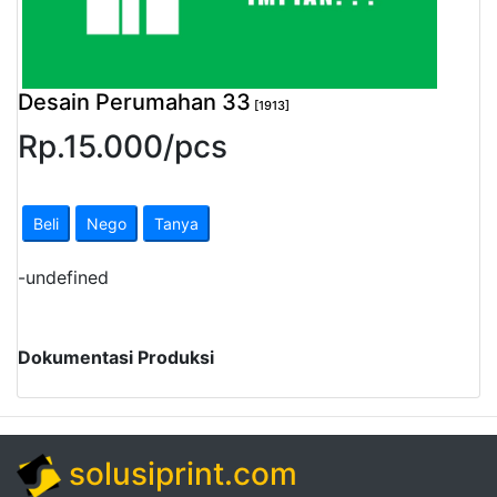
Pendapatan
Fee
Desain Perumahan 33
[1913]
Ganti
Rp.
15.000
/
pcs
Password
Logout
Beli
Nego
Tanya
-
undefined
Dokumentasi Produksi
solusiprint.com