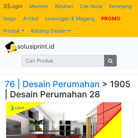
☰
|
Login
Member
Keluhan
Cek Nota
Keranjang
Nego
Artikel
Lowongan & Magang
PROMO
Katalog
Produk
Katalog Desain
Produk
solusiprint.id
Petugas
Riwayat
Transaksi
76 | Desain Perumahan
> 1905
| Desain Perumahan 28
Tagihan
Berjalan
Pembayaran