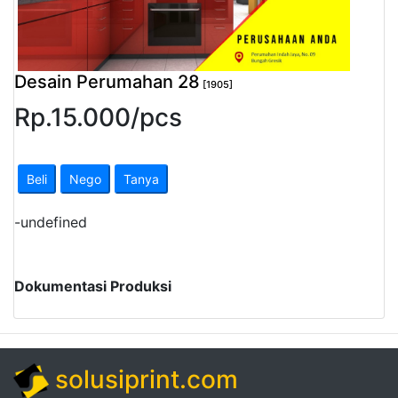
Pendapatan
Fee
Desain Perumahan 28
[1905]
Ganti
Rp.
15.000
/
pcs
Password
Logout
Beli
Nego
Tanya
-
undefined
Dokumentasi Produksi
solusiprint.com