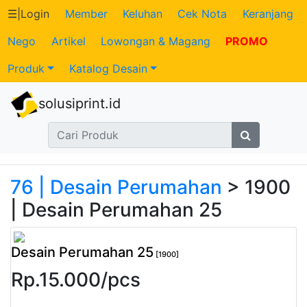
☰
|
Login
Member
Keluhan
Cek Nota
Keranjang
Nego
Artikel
Lowongan & Magang
PROMO
Katalog
Produk
Katalog Desain
Produk
solusiprint.id
Petugas
Riwayat
Transaksi
76 | Desain Perumahan
> 1900
| Desain Perumahan 25
Tagihan
Berjalan
Desain Perumahan 25
[1900]
Rp.
15.000
/
pcs
Pembayaran