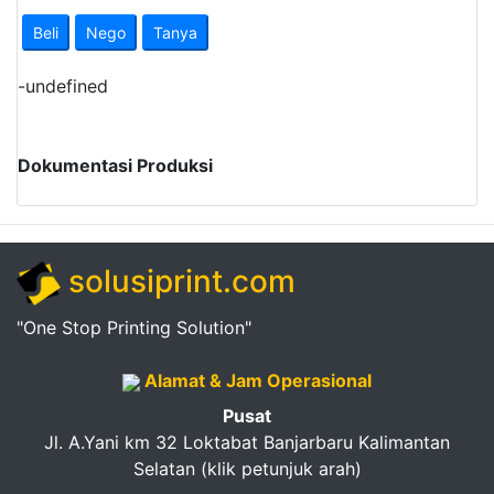
Pendapatan
Beli
Nego
Tanya
Fee
-
undefined
Ganti
Password
Dokumentasi Produksi
Logout
solusiprint.com
"One Stop Printing Solution"
Alamat & Jam Operasional
Pusat
Jl. A.Yani km 32 Loktabat Banjarbaru Kalimantan
Selatan (klik petunjuk arah)