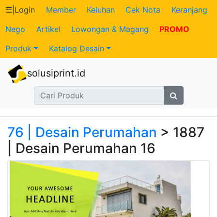
☰
|
Login
Member
Keluhan
Cek Nota
Keranjang
Nego
Artikel
Lowongan & Magang
PROMO
Katalog
Produk
Katalog Desain
Produk
solusiprint.id
Petugas
Riwayat
Transaksi
76 | Desain Perumahan
> 1887
| Desain Perumahan 16
Tagihan
Berjalan
Pembayaran