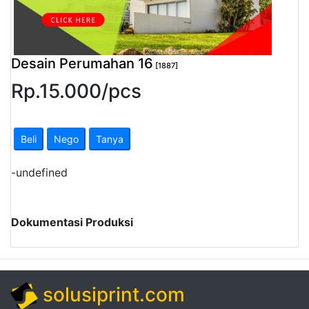
Pendapatan
Fee
Desain Perumahan 16
[1887]
Ganti
Rp.
15.000
/
pcs
Password
Logout
Beli
Nego
Tanya
-
undefined
Dokumentasi Produksi
solusiprint.com