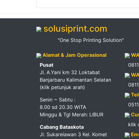
Pendapatan
Fee
solusiprint.com
Ganti
"One Stop Printing Solution"
Password
Alamat & Jam Operasional
WA
Logout
Pusat
081
Jl. A.Yani km 32 Loktabat
WA
Banjarbaru Kalimantan Selatan
081
(klik petunjuk arah)
Tel
Senin ~ Sabtu :
051
8.00 sd 20.30 WITA
Minggu & Tgl Merah: LIBUR
Cus
klik
Cabang Bataskota
Jl. Sukarelawan 3 Kel. Komet
Ema