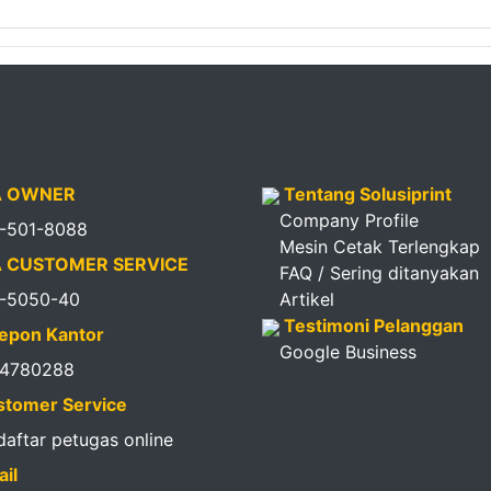
 OWNER
Tentang Solusiprint
Company Profile
1-501-8088
Mesin Cetak Terlengkap
 CUSTOMER SERVICE
FAQ / Sering ditanyakan
1-5050-40
Artikel
Testimoni Pelanggan
epon Kantor
Google Business
14780288
tomer Service
 daftar petugas online
il