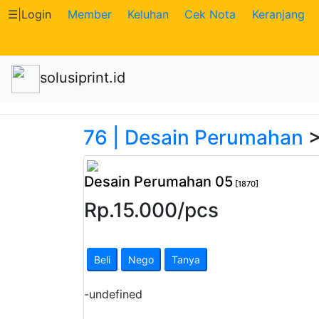
☰
|
Login
Member
Keluhan
Cek Nota
Keranjang
Katalog
solusiprint.id
Produk
Petugas
76 | Desain Perumahan
>
Riwayat
Desain Perumahan 05
Transaksi
[1870]
Rp.
15.000
/
pcs
Tagihan
Berjalan
Beli
Nego
Tanya
Pembayaran
-
undefined