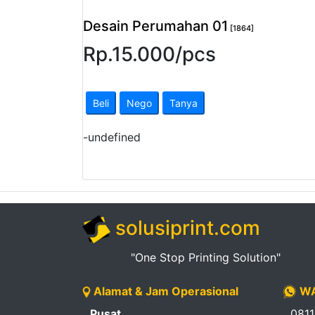
Pendapatan
Desain Perumahan 01
[1864]
Fee
Rp.
15.000
/
pcs
Ganti
Password
Beli
Nego
Tanya
Logout
-
undefined
solusiprint.com
"One Stop Printing Solution"
Alamat & Jam Operasional
WA
Pusat
081