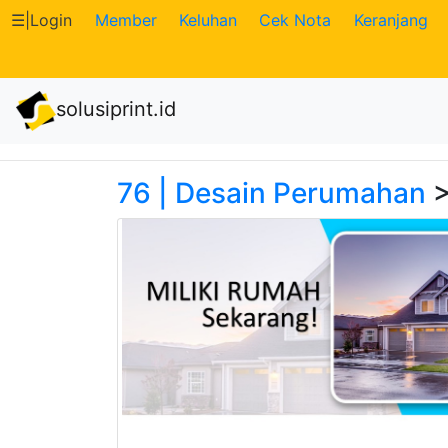
☰
|
Login
Member
Keluhan
Cek Nota
Keranjang
Katalog
solusiprint.id
Produk
Petugas
76 | Desain Perumahan
>
Riwayat
Transaksi
Tagihan
Berjalan
Pembayaran