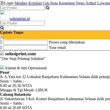
☰
|
Login
Member
Keluhan
Cek Nota
Keranjang
Nego
Artikel
Lowong
solusiprint.id
Katalog
Produk
Update Tugas
Petugas
×
Proses yang dikerjakan
Riwayat
Your email
solusiprint.com
Transaksi
"One Stop Printing Solution"
Tagihan
Alamat & Jam Operasional
Berjalan
Pusat
Jl. A.Yani km 32 Loktabat Banjarbaru Kalimantan Selatan (klik petunj
Senin ~ Sabtu :
Pembayaran
8.00 sd 20.30 WITA
Minggu & Tgl Merah: LIBUR
Pendapatan
Cabang Bataskota
Jl. Sukarelawan 3 Kel. Komet Banjarbaru Kalimantan Selatan (klik pet
Fee
Senin ~ Sabtu :
8.00 sd 20.00 WITA