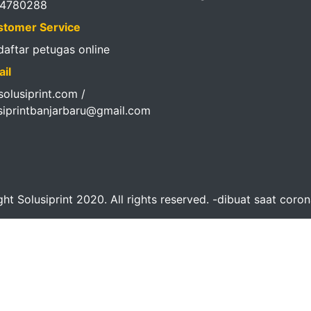
14780288
tomer Service
 daftar petugas online
il
olusiprint.com /
siprintbanjarbaru@gmail.com
ht Solusiprint 2020. All rights reserved. -dibuat saat coro