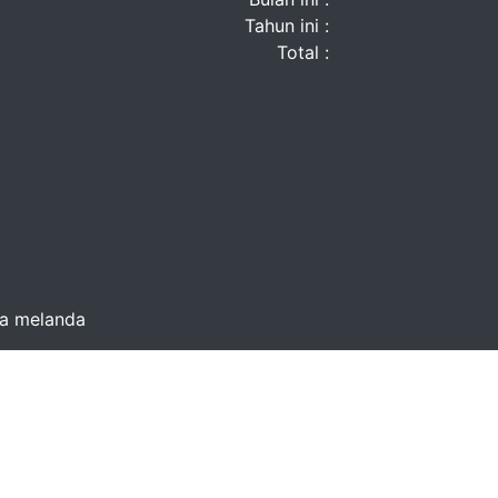
Tahun ini :
Total :
na melanda