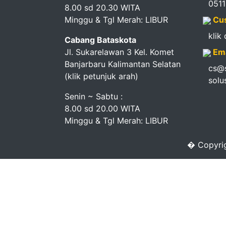
051
Pendapatan
8.00 sd 20.30 WITA
Minggu & Tgl Merah: LIBUR
Cus
Fee
klik
Cabang Bataskota
Ganti
Jl. Sukarelawan 3 Kel. Komet
Ema
Banjarbaru Kalimantan Selatan
cs@s
Password
(klik petunjuk arah)
solu
Logout
Senin ~ Sabtu :
8.00 sd 20.00 WITA
Minggu & Tgl Merah: LIBUR
� Copyrig