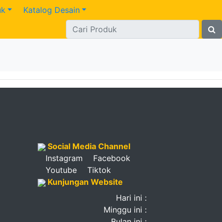
uk
Katalog Desain
Social Media Channel
Instagram
Facebook
Youtube
Tiktok
Kunjungan Website
Hari ini :
Minggu ini :
Bulan ini :