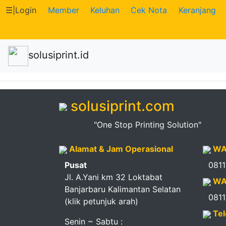
☰
|
Login
Member
Keluhan
Cek Nota
Keranjang
Katalog
solusiprint.id
Produk
Petugas
solusiprint.com
Riwayat
"One Stop Printing Solution"
Transaksi
Alamat & Jam Operasional
WA
Tagihan
Pusat
081
Berjalan
Jl. A.Yani km 32 Loktabat
WA
Banjarbaru Kalimantan Selatan
081
(klik petunjuk arah)
Pembayaran
Tel
Senin ~ Sabtu :