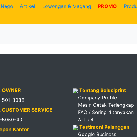
Nego
Artikel
Lowongan & Magang
PROMO
Prod
 OWNER
Tentang Solusiprint
Company Profile
1-501-8088
Mesin Cetak Terlengkap
 CUSTOMER SERVICE
FAQ / Sering ditanyakan
1-5050-40
Artikel
Testimoni Pelanggan
epon Kantor
Google Business