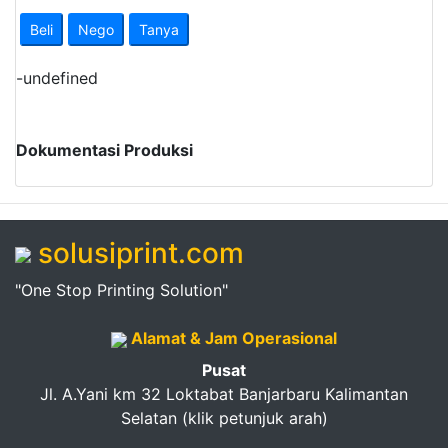
Pendapatan
Beli
Nego
Tanya
Fee
-
undefined
Ganti
Password
Dokumentasi Produksi
Logout
solusiprint.com
"One Stop Printing Solution"
Alamat & Jam Operasional
Pusat
Jl. A.Yani km 32 Loktabat Banjarbaru Kalimantan
Selatan (klik petunjuk arah)