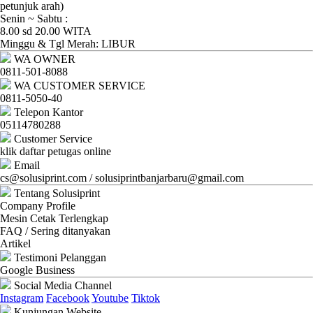
Ganti
petunjuk arah)
Senin ~ Sabtu :
Password
8.00 sd 20.00 WITA
Minggu & Tgl Merah: LIBUR
Logout
WA OWNER
0811-501-8088
WA CUSTOMER SERVICE
0811-5050-40
Telepon Kantor
05114780288
Customer Service
klik daftar petugas online
Email
cs@solusiprint.com / solusiprintbanjarbaru@gmail.com
Tentang Solusiprint
Company Profile
Mesin Cetak Terlengkap
FAQ / Sering ditanyakan
Artikel
Testimoni Pelanggan
Google Business
Social Media Channel
Instagram
Facebook
Youtube
Tiktok
Kunjungan Website