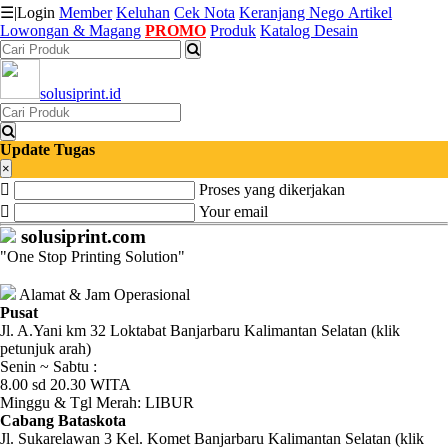
☰
|
Login
Member
Keluhan
Cek Nota
Keranjang
Nego
Artikel
Lowongan & Magang
PROMO
Produk
Katalog Desain
Katalog
solusiprint.id
Produk
Petugas
Update Tugas
×
Proses yang dikerjakan
Riwayat
Your email
Transaksi
solusiprint.com
"One Stop Printing Solution"
Tagihan
Berjalan
Alamat & Jam Operasional
Pusat
Jl. A.Yani km 32 Loktabat Banjarbaru Kalimantan Selatan (klik
Pembayaran
petunjuk arah)
Senin ~ Sabtu :
Pendapatan
8.00 sd 20.30 WITA
Minggu & Tgl Merah: LIBUR
Fee
Cabang Bataskota
Jl. Sukarelawan 3 Kel. Komet Banjarbaru Kalimantan Selatan (klik