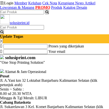
☰
|
Login
Member
Keluhan
Cek Nota
Keranjang
Nego
Artikel
Lowongan & Magang
PROMO
Produk
Katalog Desain
Katalog
solusiprint.id
Produk
Petugas
Update Tugas
×
Proses yang dikerjakan
Riwayat
Your email
Transaksi
solusiprint.com
"One Stop Printing Solution"
Tagihan
Berjalan
Alamat & Jam Operasional
Pusat
Jl. A.Yani km 32 Loktabat Banjarbaru Kalimantan Selatan (klik
Pembayaran
petunjuk arah)
Senin ~ Sabtu :
Pendapatan
8.00 sd 20.30 WITA
Minggu & Tgl Merah: LIBUR
Fee
Cabang Bataskota
Jl. Sukarelawan 3 Kel. Komet Banjarbaru Kalimantan Selatan (klik