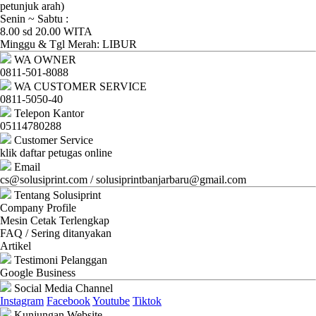
Ganti
petunjuk arah)
Senin ~ Sabtu :
Password
8.00 sd 20.00 WITA
Minggu & Tgl Merah: LIBUR
Logout
WA OWNER
0811-501-8088
WA CUSTOMER SERVICE
0811-5050-40
Telepon Kantor
05114780288
Customer Service
klik daftar petugas online
Email
cs@solusiprint.com / solusiprintbanjarbaru@gmail.com
Tentang Solusiprint
Company Profile
Mesin Cetak Terlengkap
FAQ / Sering ditanyakan
Artikel
Testimoni Pelanggan
Google Business
Social Media Channel
Instagram
Facebook
Youtube
Tiktok
Kunjungan Website