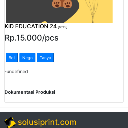
Pendapatan
Fee
KID EDUCATION 24
[1625]
Ganti
Rp.
15.000
/
pcs
Password
Logout
Beli
Nego
Tanya
-
undefined
Dokumentasi Produksi
solusiprint.com