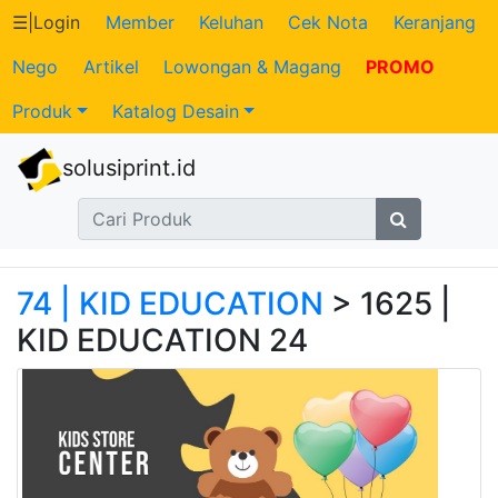
☰
|
Login
Member
Keluhan
Cek Nota
Keranjang
Nego
Artikel
Lowongan & Magang
PROMO
Katalog
Produk
Katalog Desain
Produk
solusiprint.id
Petugas
Riwayat
Transaksi
74 | KID EDUCATION
> 1625 |
KID EDUCATION 24
Tagihan
Berjalan
Pembayaran