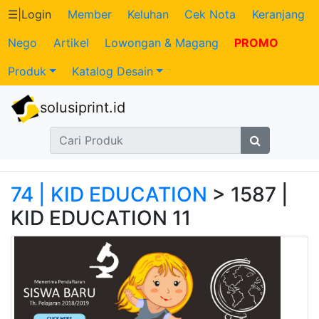
☰
|
Login
Member
Keluhan
Cek Nota
Keranjang
Nego
Artikel
Lowongan & Magang
PROMO
Katalog
Produk
Katalog Desain
Produk
solusiprint.id
Petugas
Riwayat
Transaksi
74 | KID EDUCATION
> 1587 |
KID EDUCATION 11
Tagihan
Berjalan
Pembayaran