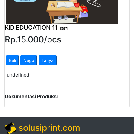
Pendapatan
Fee
KID EDUCATION 11
[1587]
Ganti
Rp.
15.000
/
pcs
Password
Logout
Beli
Nego
Tanya
-
undefined
Dokumentasi Produksi
solusiprint.com