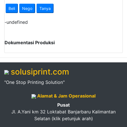
Pendapatan
Beli
Nego
Tanya
Fee
-
undefined
Ganti
Password
Dokumentasi Produksi
Logout
solusiprint.com
"One Stop Printing Solution"
Alamat & Jam Operasional
Pusat
Jl. A.Yani km 32 Loktabat Banjarbaru Kalimantan
Selatan (klik petunjuk arah)