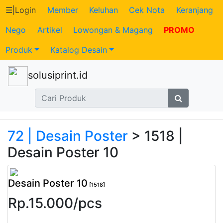
☰
|
Login
Member
Keluhan
Cek Nota
Keranjang
Nego
Artikel
Lowongan & Magang
PROMO
Katalog
Produk
Katalog Desain
Produk
solusiprint.id
Petugas
Riwayat
Transaksi
72 | Desain Poster
> 1518 |
Desain Poster 10
Tagihan
Berjalan
Desain Poster 10
[1518]
Rp.
15.000
/
pcs
Pembayaran