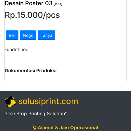
Desain Poster 03
[1511]
Rp.
15.000
/
pcs
Beli
Nego
Tanya
-
undefined
Dokumentasi Produksi
solusiprint.com
"One Stop Printing Solution"
Alamat & Jam Operasional