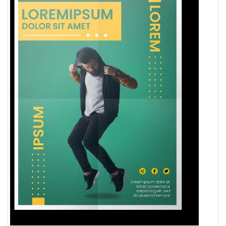
Pendapatan
Fee
Ganti
Password
Logout