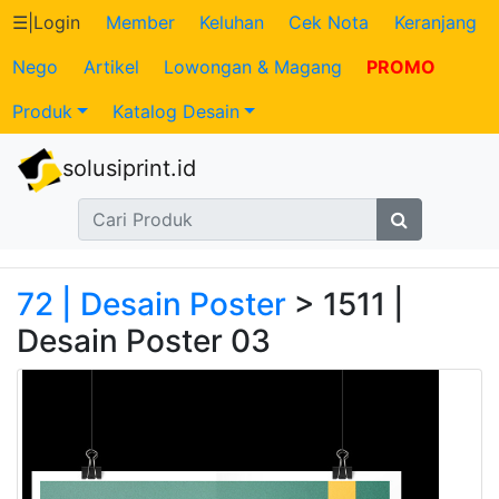
☰
|
Login
Member
Keluhan
Cek Nota
Keranjang
Nego
Artikel
Lowongan & Magang
PROMO
Katalog
Produk
Katalog Desain
Produk
solusiprint.id
Petugas
Riwayat
Transaksi
72 | Desain Poster
> 1511 |
Desain Poster 03
Tagihan
Berjalan
Pembayaran