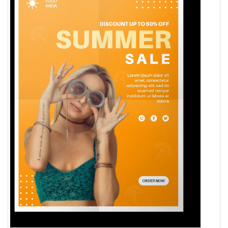
Pendapatan
Fee
Ganti
Password
Logout