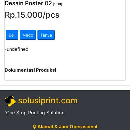
Desain Poster 02
[1510]
Rp.
15.000
/
pcs
Beli
Nego
Tanya
-
undefined
Dokumentasi Produksi
solusiprint.com
"One Stop Printing Solution"
Alamat & Jam Operasional