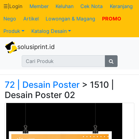
☰
|
Login
Member
Keluhan
Cek Nota
Keranjang
Nego
Artikel
Lowongan & Magang
PROMO
Katalog
Produk
Katalog Desain
Produk
solusiprint.id
Petugas
Riwayat
Transaksi
72 | Desain Poster
> 1510 |
Desain Poster 02
Tagihan
Berjalan
Pembayaran