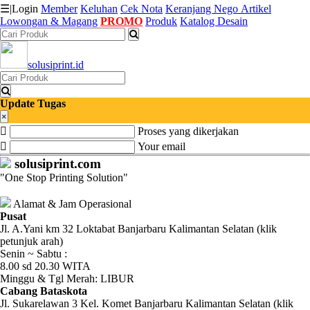
☰
|
Login
Member
Keluhan
Cek Nota
Keranjang
Nego
Artikel
Lowongan & Magang
PROMO
Produk
Katalog Desain
Katalog
solusiprint.id
Produk
Petugas
Update Tugas
×
Proses yang dikerjakan
Riwayat
Your email
Transaksi
solusiprint.com
"One Stop Printing Solution"
Tagihan
Berjalan
Alamat & Jam Operasional
Pusat
Jl. A.Yani km 32 Loktabat Banjarbaru Kalimantan Selatan (klik
Pembayaran
petunjuk arah)
Senin ~ Sabtu :
Pendapatan
8.00 sd 20.30 WITA
Minggu & Tgl Merah: LIBUR
Fee
Cabang Bataskota
Jl. Sukarelawan 3 Kel. Komet Banjarbaru Kalimantan Selatan (klik