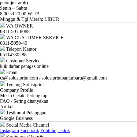
Ganti
petunjuk arah)
Senin ~ Sabtu :
Password
8.00 sd 20.00 WITA
Minggu & Tgl Merah: LIBUR
Logout
WA OWNER
0811-501-8088
WA CUSTOMER SERVICE
0811-5050-40
Telepon Kantor
05114780288
Customer Service
klik daftar petugas online
Email
cs@solusiprint.com / solusiprintbanjarbaru@gmail.com
Tentang Solusiprint
Company Profile
Mesin Cetak Terlengkap
FAQ / Sering ditanyakan
Artikel
Testimoni Pelanggan
Google Business
Social Media Channel
Instagram
Facebook
Youtube
Tiktok
Kunjungan Website