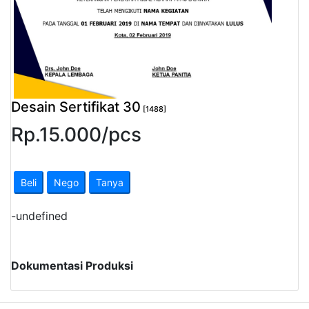
Pendapatan
Fee
Ganti
Password
Desain Sertifikat 30
[1488]
Rp.
15.000
/
pcs
Logout
Beli
Nego
Tanya
-
undefined
Dokumentasi Produksi