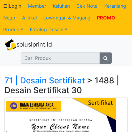
☰
|
Login
Member
Keluhan
Cek Nota
Keranjang
Nego
Artikel
Lowongan & Magang
PROMO
Katalog
Produk
Katalog Desain
Produk
solusiprint.id
Petugas
Riwayat
Transaksi
71 | Desain Sertifikat
> 1488 |
Desain Sertifikat 30
Tagihan
Berjalan
Pembayaran