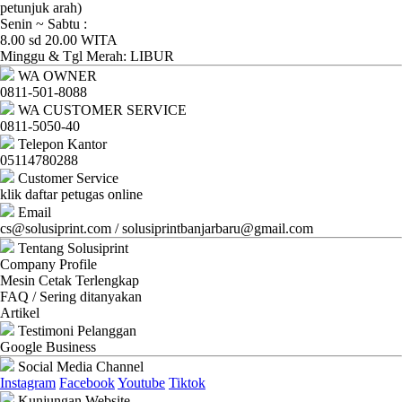
Ganti
petunjuk arah)
Senin ~ Sabtu :
Password
8.00 sd 20.00 WITA
Minggu & Tgl Merah: LIBUR
Logout
WA OWNER
0811-501-8088
WA CUSTOMER SERVICE
0811-5050-40
Telepon Kantor
05114780288
Customer Service
klik daftar petugas online
Email
cs@solusiprint.com / solusiprintbanjarbaru@gmail.com
Tentang Solusiprint
Company Profile
Mesin Cetak Terlengkap
FAQ / Sering ditanyakan
Artikel
Testimoni Pelanggan
Google Business
Social Media Channel
Instagram
Facebook
Youtube
Tiktok
Kunjungan Website