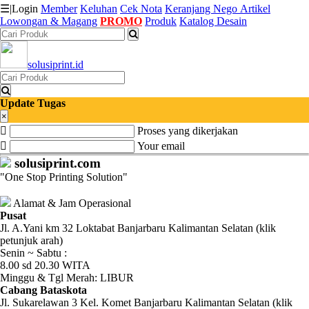
☰
|
Login
Member
Keluhan
Cek Nota
Keranjang
Nego
Artikel
Lowongan & Magang
PROMO
Produk
Katalog Desain
Katalog
solusiprint.id
Produk
Petugas
Update Tugas
×
Proses yang dikerjakan
Riwayat
Your email
Transaksi
solusiprint.com
"One Stop Printing Solution"
Tagihan
Berjalan
Alamat & Jam Operasional
Pusat
Jl. A.Yani km 32 Loktabat Banjarbaru Kalimantan Selatan (klik
Pembayaran
petunjuk arah)
Senin ~ Sabtu :
Pendapatan
8.00 sd 20.30 WITA
Minggu & Tgl Merah: LIBUR
Fee
Cabang Bataskota
Jl. Sukarelawan 3 Kel. Komet Banjarbaru Kalimantan Selatan (klik