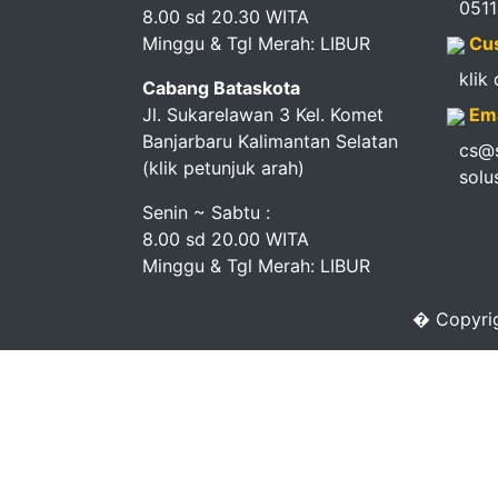
051
Pendapatan
8.00 sd 20.30 WITA
Minggu & Tgl Merah: LIBUR
Cus
Fee
klik
Cabang Bataskota
Ganti
Jl. Sukarelawan 3 Kel. Komet
Ema
Banjarbaru Kalimantan Selatan
cs@s
Password
(klik petunjuk arah)
solu
Logout
Senin ~ Sabtu :
8.00 sd 20.00 WITA
Minggu & Tgl Merah: LIBUR
� Copyrig