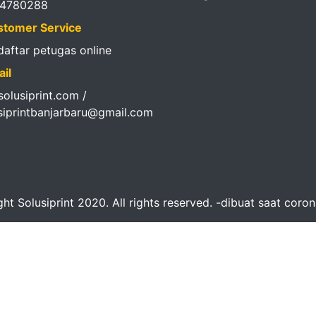
14780288
tomer Service
 daftar petugas online
il
olusiprint.com /
siprintbanjarbaru@gmail.com
ht Solusiprint 2020. All rights reserved. -dibuat saat coro