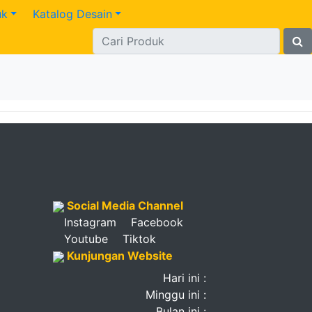
uk
Katalog Desain
Social Media Channel
Instagram
Facebook
Youtube
Tiktok
Kunjungan Website
Hari ini :
Minggu ini :
Bulan ini :