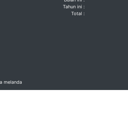
Tahun ini :
Total :
na melanda