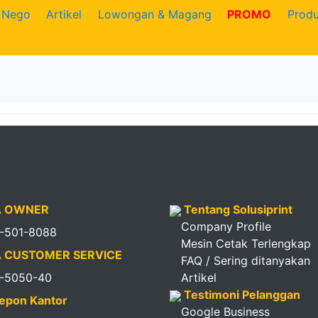
Nego
Artikel
Lowongan & Magang
PROMO
Prod
 OWNER
Tentang Solusiprint
Company Profile
1-501-8088
Mesin Cetak Terlengkap
 CUSTOMER SERVICE
FAQ / Sering ditanyakan
1-5050-40
Artikel
Testimoni Pelanggan
epon Kantor
Google Business