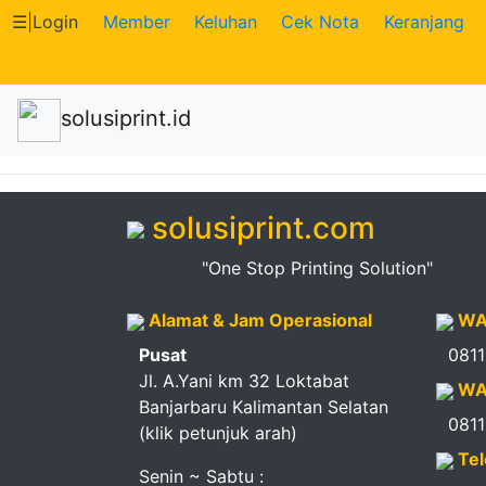
☰
|
Login
Member
Keluhan
Cek Nota
Keranjang
Katalog
solusiprint.id
Produk
Petugas
solusiprint.com
Riwayat
"One Stop Printing Solution"
Transaksi
Alamat & Jam Operasional
WA
Tagihan
Pusat
081
Berjalan
Jl. A.Yani km 32 Loktabat
WA
Banjarbaru Kalimantan Selatan
081
(klik petunjuk arah)
Pembayaran
Tel
Senin ~ Sabtu :