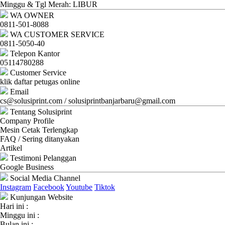
Ganti
Minggu & Tgl Merah: LIBUR
WA OWNER
Password
0811-501-8088
WA CUSTOMER SERVICE
Logout
0811-5050-40
Telepon Kantor
05114780288
Customer Service
klik daftar petugas online
Email
cs@solusiprint.com / solusiprintbanjarbaru@gmail.com
Tentang Solusiprint
Company Profile
Mesin Cetak Terlengkap
FAQ / Sering ditanyakan
Artikel
Testimoni Pelanggan
Google Business
Social Media Channel
Instagram
Facebook
Youtube
Tiktok
Kunjungan Website
Hari ini :
Minggu ini :
Bulan ini :