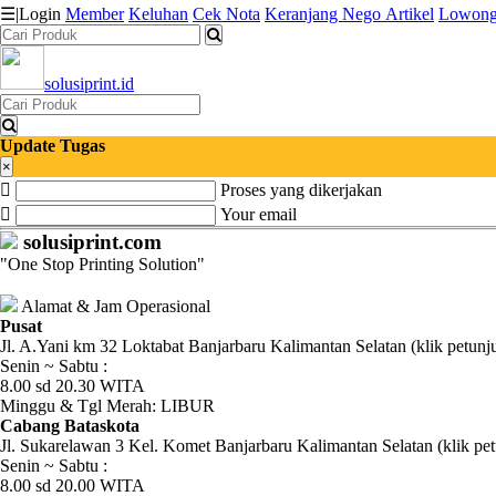
☰
|
Login
Member
Keluhan
Cek Nota
Keranjang
Nego
Artikel
Lowong
solusiprint.id
Katalog
Produk
Update Tugas
Petugas
×
Proses yang dikerjakan
Riwayat
Your email
solusiprint.com
Transaksi
"One Stop Printing Solution"
Tagihan
Alamat & Jam Operasional
Berjalan
Pusat
Jl. A.Yani km 32 Loktabat Banjarbaru Kalimantan Selatan (klik petunj
Senin ~ Sabtu :
Pembayaran
8.00 sd 20.30 WITA
Minggu & Tgl Merah: LIBUR
Pendapatan
Cabang Bataskota
Jl. Sukarelawan 3 Kel. Komet Banjarbaru Kalimantan Selatan (klik pet
Fee
Senin ~ Sabtu :
8.00 sd 20.00 WITA