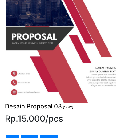
Pendapatan
Fee
Ganti
Password
Logout
Desain Proposal 03
[1442]
Rp.
15.000
/
pcs