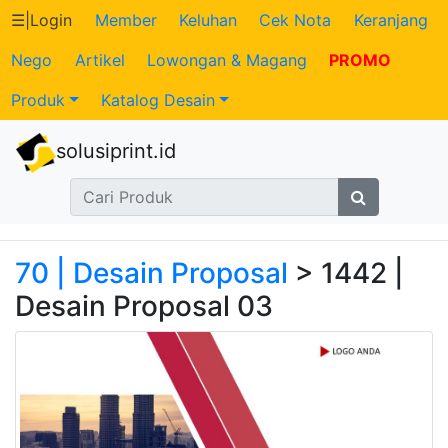
☰
|
Login
Member
Keluhan
Cek Nota
Keranjang
Nego
Artikel
Lowongan & Magang
PROMO
Katalog
Produk
Katalog Desain
Produk
solusiprint.id
Petugas
Riwayat
Transaksi
70 | Desain Proposal
> 1442 |
Desain Proposal 03
Tagihan
Berjalan
Pembayaran