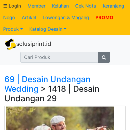
☰
|
Login
Member
Keluhan
Cek Nota
Keranjang
Nego
Artikel
Lowongan & Magang
PROMO
Katalog
Produk
Katalog Desain
Produk
solusiprint.id
Petugas
Riwayat
Transaksi
69 | Desain Undangan
Wedding
> 1418 | Desain
Tagihan
Undangan 29
Berjalan
Pembayaran