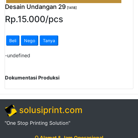
Desain Undangan 29
[1418]
Rp.
15.000
/
pcs
Beli
Nego
Tanya
-
undefined
Dokumentasi Produksi
solusiprint.com
"One Stop Printing Solution"
Alamat & Jam Operasional