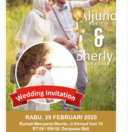
Pendapatan
Fee
Ganti
Password
Logout