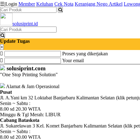
☰
|
Login
Member
Keluhan
Cek Nota
Keranjang
Nego
Artikel
Lowong
solusiprint.id
Katalog
Produk
Update Tugas
Petugas
×
Proses yang dikerjakan
Riwayat
Your email
solusiprint.com
Transaksi
"One Stop Printing Solution"
Tagihan
Alamat & Jam Operasional
Berjalan
Pusat
Jl. A.Yani km 32 Loktabat Banjarbaru Kalimantan Selatan (klik petunj
Senin ~ Sabtu :
Pembayaran
8.00 sd 20.30 WITA
Minggu & Tgl Merah: LIBUR
Pendapatan
Cabang Bataskota
Jl. Sukarelawan 3 Kel. Komet Banjarbaru Kalimantan Selatan (klik pet
Fee
Senin ~ Sabtu :
8.00 sd 20.00 WITA