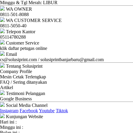
Ganti
Minggu & Tgl Merah: LIBUR
WA OWNER
Password
0811-501-8088
WA CUSTOMER SERVICE
Logout
0811-5050-40
Telepon Kantor
05114780288
Customer Service
klik daftar petugas online
Email
cs@solusiprint.com / solusiprintbanjarbaru@gmail.com
Tentang Solusiprint
Company Profile
Mesin Cetak Terlengkap
FAQ / Sering ditanyakan
Artikel
Testimoni Pelanggan
Google Business
Social Media Channel
Instagram
Facebook
Youtube
Tiktok
Kunjungan Website
Hari ini :
Minggu ini :
Bulan ini :