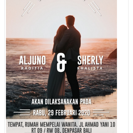
Pendapatan
Fee
Ganti
Password
Logout