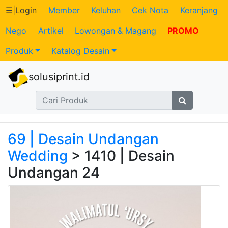
☰
|
Login
Member
Keluhan
Cek Nota
Keranjang
Nego
Artikel
Lowongan & Magang
PROMO
Katalog
Produk
Katalog Desain
Produk
solusiprint.id
Petugas
Riwayat
Transaksi
69 | Desain Undangan
Wedding
> 1410 | Desain
Tagihan
Undangan 24
Berjalan
Pembayaran