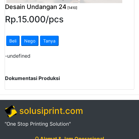
Desain Undangan 24
[1410]
Rp.
15.000
/
pcs
Beli
Nego
Tanya
-
undefined
Dokumentasi Produksi
solusiprint.com
"One Stop Printing Solution"
Alamat & Jam Operasional