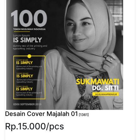
Pendapatan
Fee
Ganti
Password
Logout
Desain Cover Majalah 01
[1361]
Rp.
15.000
/
pcs