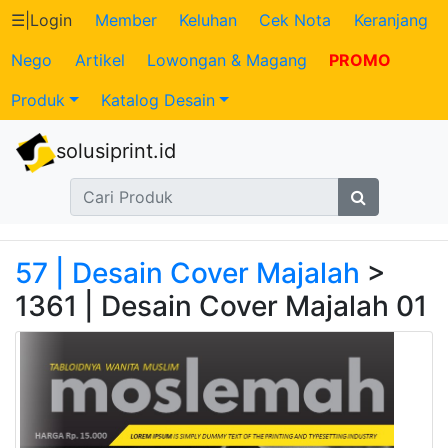
☰
|
Login
Member
Keluhan
Cek Nota
Keranjang
Nego
Artikel
Lowongan & Magang
PROMO
Katalog
Produk
Katalog Desain
Produk
solusiprint.id
Petugas
Riwayat
Transaksi
57 | Desain Cover Majalah
>
1361 | Desain Cover Majalah 01
Tagihan
Berjalan
Pembayaran