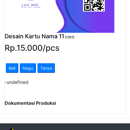
Pendapatan
Fee
Ganti
Desain Kartu Nama 11
[1351]
Password
Rp.
15.000
/
pcs
Logout
Beli
Nego
Tanya
-
undefined
Dokumentasi Produksi