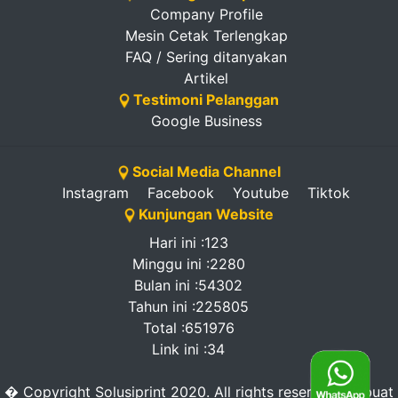
Company Profile
Mesin Cetak Terlengkap
FAQ / Sering ditanyakan
Artikel
Testimoni Pelanggan
Google Business
Social Media Channel
Instagram
Facebook
Youtube
Tiktok
Kunjungan Website
Hari ini :123
Minggu ini :2280
Bulan ini :54302
Tahun ini :225805
Total :651976
Link ini :34
� Copyright Solusiprint 2020. All rights reserved. -dibuat