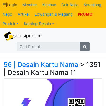
☰
|
Login
Member
Keluhan
Cek Nota
Keranjang
Nego
Artikel
Lowongan & Magang
PROMO
Katalog
Produk
Katalog Desain
Produk
solusiprint.id
Petugas
Riwayat
Transaksi
56 | Desain Kartu Nama
> 1351
| Desain Kartu Nama 11
Tagihan
Berjalan
Pembayaran