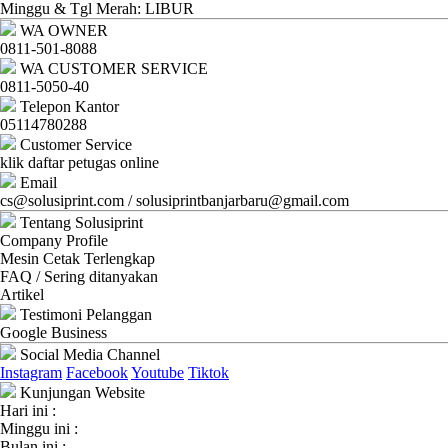
Ganti
Minggu & Tgl Merah: LIBUR
WA OWNER
Password
0811-501-8088
WA CUSTOMER SERVICE
Logout
0811-5050-40
Telepon Kantor
05114780288
Customer Service
klik daftar petugas online
Email
cs@solusiprint.com / solusiprintbanjarbaru@gmail.com
Tentang Solusiprint
Company Profile
Mesin Cetak Terlengkap
FAQ / Sering ditanyakan
Artikel
Testimoni Pelanggan
Google Business
Social Media Channel
Instagram
Facebook
Youtube
Tiktok
Kunjungan Website
Hari ini :
Minggu ini :
Bulan ini :