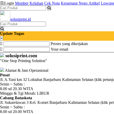
☰
|
Login
Member
Keluhan
Cek Nota
Keranjang
Nego
Artikel
Lowong
solusiprint.id
Katalog
Produk
Update Tugas
Petugas
×
Proses yang dikerjakan
Riwayat
Your email
solusiprint.com
Transaksi
"One Stop Printing Solution"
Tagihan
Alamat & Jam Operasional
Berjalan
Pusat
Jl. A.Yani km 32 Loktabat Banjarbaru Kalimantan Selatan (klik petunj
Senin ~ Sabtu :
Pembayaran
8.00 sd 20.30 WITA
Minggu & Tgl Merah: LIBUR
Pendapatan
Cabang Bataskota
Jl. Sukarelawan 3 Kel. Komet Banjarbaru Kalimantan Selatan (klik pet
Fee
Senin ~ Sabtu :
8.00 sd 20.00 WITA