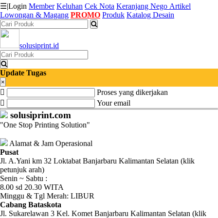
☰
|
Login
Member
Keluhan
Cek Nota
Keranjang
Nego
Artikel
Lowongan & Magang
PROMO
Produk
Katalog Desain
Katalog
solusiprint.id
Produk
Petugas
Update Tugas
×
Proses yang dikerjakan
Riwayat
Your email
Transaksi
solusiprint.com
"One Stop Printing Solution"
Tagihan
Berjalan
Alamat & Jam Operasional
Pusat
Jl. A.Yani km 32 Loktabat Banjarbaru Kalimantan Selatan (klik
Pembayaran
petunjuk arah)
Senin ~ Sabtu :
Pendapatan
8.00 sd 20.30 WITA
Minggu & Tgl Merah: LIBUR
Fee
Cabang Bataskota
Jl. Sukarelawan 3 Kel. Komet Banjarbaru Kalimantan Selatan (klik