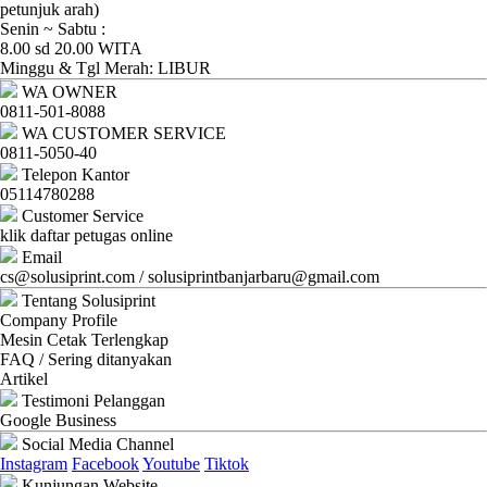
Ganti
petunjuk arah)
Senin ~ Sabtu :
Password
8.00 sd 20.00 WITA
Minggu & Tgl Merah: LIBUR
Logout
WA OWNER
0811-501-8088
WA CUSTOMER SERVICE
0811-5050-40
Telepon Kantor
05114780288
Customer Service
klik daftar petugas online
Email
cs@solusiprint.com / solusiprintbanjarbaru@gmail.com
Tentang Solusiprint
Company Profile
Mesin Cetak Terlengkap
FAQ / Sering ditanyakan
Artikel
Testimoni Pelanggan
Google Business
Social Media Channel
Instagram
Facebook
Youtube
Tiktok
Kunjungan Website