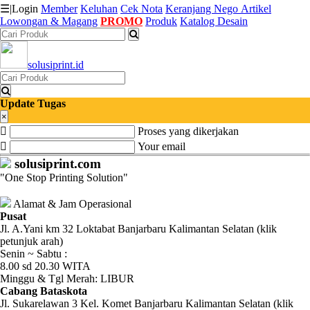
☰
|
Login
Member
Keluhan
Cek Nota
Keranjang
Nego
Artikel
Lowongan & Magang
PROMO
Produk
Katalog Desain
Katalog
solusiprint.id
Produk
Petugas
Update Tugas
×
Proses yang dikerjakan
Riwayat
Your email
Transaksi
solusiprint.com
"One Stop Printing Solution"
Tagihan
Berjalan
Alamat & Jam Operasional
Pusat
Jl. A.Yani km 32 Loktabat Banjarbaru Kalimantan Selatan (klik
Pembayaran
petunjuk arah)
Senin ~ Sabtu :
Pendapatan
8.00 sd 20.30 WITA
Minggu & Tgl Merah: LIBUR
Fee
Cabang Bataskota
Jl. Sukarelawan 3 Kel. Komet Banjarbaru Kalimantan Selatan (klik