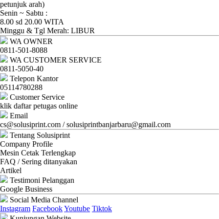
Ganti
petunjuk arah)
Senin ~ Sabtu :
Password
8.00 sd 20.00 WITA
Minggu & Tgl Merah: LIBUR
Logout
WA OWNER
0811-501-8088
WA CUSTOMER SERVICE
0811-5050-40
Telepon Kantor
05114780288
Customer Service
klik daftar petugas online
Email
cs@solusiprint.com / solusiprintbanjarbaru@gmail.com
Tentang Solusiprint
Company Profile
Mesin Cetak Terlengkap
FAQ / Sering ditanyakan
Artikel
Testimoni Pelanggan
Google Business
Social Media Channel
Instagram
Facebook
Youtube
Tiktok
Kunjungan Website