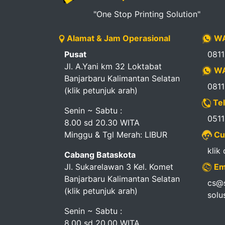
"One Stop Printing Solution"
Alamat & Jam Operasional
WA
Pusat
081
Jl. A.Yani km 32 Loktabat
WA
Banjarbaru Kalimantan Selatan
081
(klik petunjuk arah)
Tel
Senin ~ Sabtu :
051
8.00 sd 20.30 WITA
Minggu & Tgl Merah: LIBUR
Cu
klik
Cabang Bataskota
Jl. Sukarelawan 3 Kel. Komet
Em
Banjarbaru Kalimantan Selatan
cs@s
(klik petunjuk arah)
solu
Senin ~ Sabtu :
8.00 sd 20.00 WITA