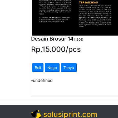
Pendapatan
Fee
Ganti
Password
Desain Brosur 14
[1306]
Rp.
15.000
/
pcs
Logout
Beli
Nego
Tanya
-
undefined
solusiprint.com