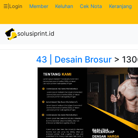
☰
|
Login
Member
Keluhan
Cek Nota
Keranjang
Katalog
solusiprint.id
Produk
Petugas
43 | Desain Brosur
> 1306
Riwayat
Transaksi
Tagihan
Berjalan
Pembayaran