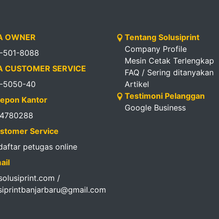
 OWNER
Tentang Solusiprint
Company Profile
1-501-8088
Mesin Cetak Terlengkap
 CUSTOMER SERVICE
FAQ / Sering ditanyakan
1-5050-40
Artikel
Testimoni Pelanggan
epon Kantor
Google Business
14780288
stomer Service
 daftar petugas online
ail
olusiprint.com /
siprintbanjarbaru@gmail.com