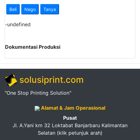
Pendapatan
Beli
Nego
Tanya
Fee
-
undefined
Ganti
Password
Dokumentasi Produksi
Logout
solusiprint.com
"One Stop Printing Solution"
Alamat & Jam Operasional
Pusat
Jl. A.Yani km 32 Loktabat Banjarbaru Kalimantan
Selatan (klik petunjuk arah)