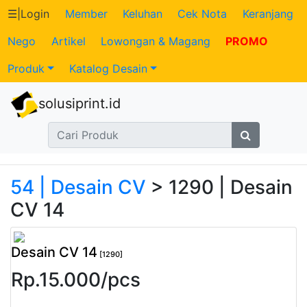
☰
|
Login
Member
Keluhan
Cek Nota
Keranjang
Nego
Artikel
Lowongan & Magang
PROMO
Katalog
Produk
Katalog Desain
Produk
solusiprint.id
Petugas
Riwayat
Transaksi
54 | Desain CV
> 1290 | Desain
CV 14
Tagihan
Berjalan
Desain CV 14
[1290]
Rp.
15.000
/
pcs
Pembayaran