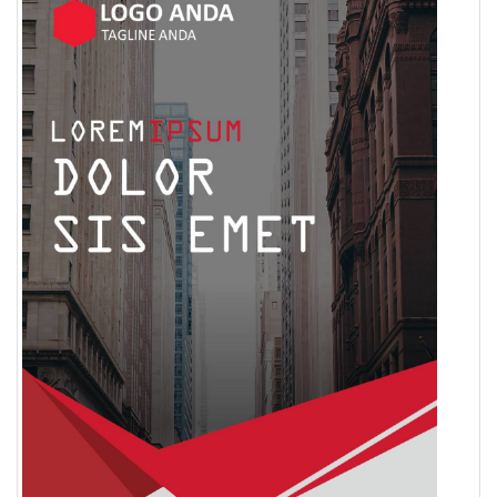
Pendapatan
Fee
Ganti
Password
Logout