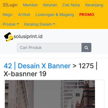
☰
|
Login
Member
Keluhan
Cek Nota
Keranjang
Nego
Artikel
Lowongan & Magang
PROMO
Katalog
Produk
Katalog Desain
Produk
solusiprint.id
Petugas
Riwayat
Transaksi
42 | Desain X Banner
> 1275 |
X-basnner 19
Tagihan
Berjalan
Pembayaran