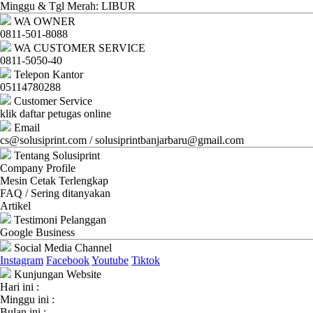
Ganti
Minggu & Tgl Merah: LIBUR
WA OWNER
Password
0811-501-8088
WA CUSTOMER SERVICE
Logout
0811-5050-40
Telepon Kantor
05114780288
Customer Service
klik daftar petugas online
Email
cs@solusiprint.com / solusiprintbanjarbaru@gmail.com
Tentang Solusiprint
Company Profile
Mesin Cetak Terlengkap
FAQ / Sering ditanyakan
Artikel
Testimoni Pelanggan
Google Business
Social Media Channel
Instagram
Facebook
Youtube
Tiktok
Kunjungan Website
Hari ini :
Minggu ini :
Bulan ini :