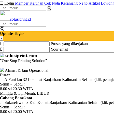
☰
|
Login
Member
Keluhan
Cek Nota
Keranjang
Nego
Artikel
Lowong
solusiprint.id
Katalog
Produk
Update Tugas
Petugas
×
Proses yang dikerjakan
Riwayat
Your email
solusiprint.com
Transaksi
"One Stop Printing Solution"
Tagihan
Alamat & Jam Operasional
Berjalan
Pusat
Jl. A.Yani km 32 Loktabat Banjarbaru Kalimantan Selatan (klik petunj
Senin ~ Sabtu :
Pembayaran
8.00 sd 20.30 WITA
Minggu & Tgl Merah: LIBUR
Pendapatan
Cabang Bataskota
Jl. Sukarelawan 3 Kel. Komet Banjarbaru Kalimantan Selatan (klik pet
Fee
Senin ~ Sabtu :
8.00 sd 20.00 WITA