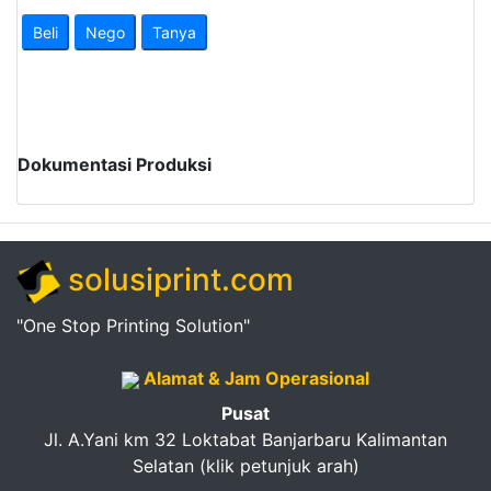
Pendapatan
Beli
Nego
Tanya
Fee
Ganti
Password
Dokumentasi Produksi
Logout
solusiprint.com
"One Stop Printing Solution"
Alamat & Jam Operasional
Pusat
Jl. A.Yani km 32 Loktabat Banjarbaru Kalimantan
Selatan (klik petunjuk arah)