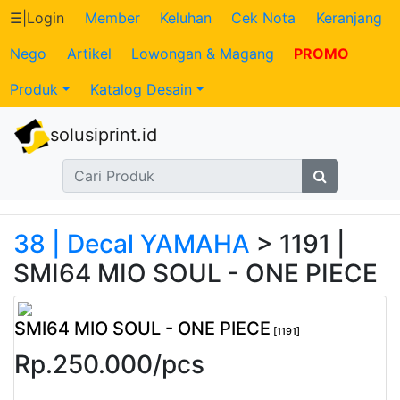
☰
|
Login
Member
Keluhan
Cek Nota
Keranjang
Nego
Artikel
Lowongan & Magang
PROMO
Katalog
Produk
Katalog Desain
Produk
solusiprint.id
Petugas
Riwayat
Transaksi
38 | Decal YAMAHA
> 1191 |
SMI64 MIO SOUL - ONE PIECE
Tagihan
Berjalan
SMI64 MIO SOUL - ONE PIECE
[1191]
Rp.
250.000
/
pcs
Pembayaran