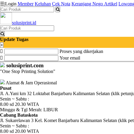
☰
|
Login
Member
Keluhan
Cek Nota
Keranjang
Nego
Artikel
Lowong
solusiprint.id
Katalog
Produk
Update Tugas
Petugas
×
Proses yang dikerjakan
Riwayat
Your email
solusiprint.com
Transaksi
"One Stop Printing Solution"
Tagihan
Alamat & Jam Operasional
Berjalan
Pusat
Jl. A.Yani km 32 Loktabat Banjarbaru Kalimantan Selatan (klik petunj
Senin ~ Sabtu :
Pembayaran
8.00 sd 20.30 WITA
Minggu & Tgl Merah: LIBUR
Pendapatan
Cabang Bataskota
Jl. Sukarelawan 3 Kel. Komet Banjarbaru Kalimantan Selatan (klik pet
Fee
Senin ~ Sabtu :
8.00 sd 20.00 WITA