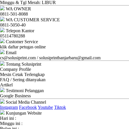
Ganti
Minggu & Tgl Merah: LIBUR
WA OWNER
Password
0811-501-8088
WA CUSTOMER SERVICE
Logout
0811-5050-40
Telepon Kantor
05114780288
Customer Service
klik daftar petugas online
Email
cs@solusiprint.com / solusiprintbanjarbaru@gmail.com
Tentang Solusiprint
Company Profile
Mesin Cetak Terlengkap
FAQ / Sering ditanyakan
Artikel
Testimoni Pelanggan
Google Business
Social Media Channel
Instagram
Facebook
Youtube
Tiktok
Kunjungan Website
Hari ini :
Minggu ini :
Bulan ini :