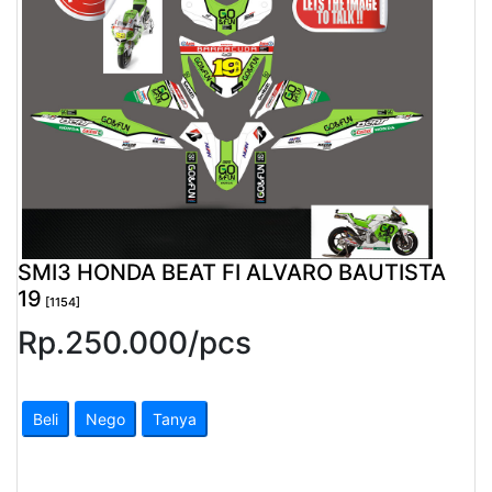
Pendapatan
Fee
Ganti
Password
Logout
SMI3 HONDA BEAT FI ALVARO BAUTISTA
19
[1154]
Rp.
250.000
/
pcs
Beli
Nego
Tanya