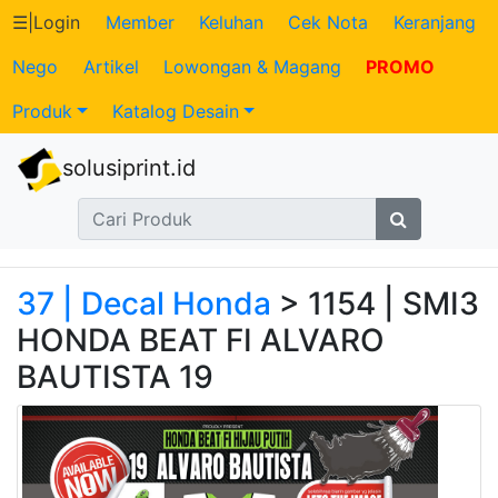
☰
|
Login
Member
Keluhan
Cek Nota
Keranjang
Nego
Artikel
Lowongan & Magang
PROMO
Katalog
Produk
Katalog Desain
Produk
solusiprint.id
Petugas
Riwayat
Transaksi
37 | Decal Honda
> 1154 | SMI3
HONDA BEAT FI ALVARO
Tagihan
BAUTISTA 19
Berjalan
Pembayaran