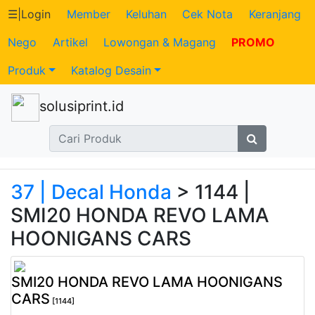
☰
|
Login
Member
Keluhan
Cek Nota
Keranjang
Nego
Artikel
Lowongan & Magang
PROMO
Katalog
Produk
Katalog Desain
Produk
solusiprint.id
Petugas
Riwayat
Transaksi
37 | Decal Honda
> 1144 |
SMI20 HONDA REVO LAMA
Tagihan
HOONIGANS CARS
Berjalan
SMI20 HONDA REVO LAMA HOONIGANS
Pembayaran
CARS
[1144]