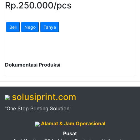
Pendapatan
Rp.
250.000
/
pcs
Fee
Beli
Nego
Tanya
Ganti
Password
Logout
Dokumentasi Produksi
solusiprint.com
"One Stop Printing Solution"
Alamat & Jam Operasional
Pusat