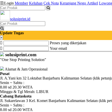
☰
|
Login
Member
Keluhan
Cek Nota
Keranjang
Nego
Artikel
Lowong
solusiprint.id
Katalog
Produk
Update Tugas
Petugas
×
Proses yang dikerjakan
Riwayat
Your email
solusiprint.com
Transaksi
"One Stop Printing Solution"
Tagihan
Alamat & Jam Operasional
Berjalan
Pusat
Jl. A.Yani km 32 Loktabat Banjarbaru Kalimantan Selatan (klik petunj
Senin ~ Sabtu :
Pembayaran
8.00 sd 20.30 WITA
Minggu & Tgl Merah: LIBUR
Pendapatan
Cabang Bataskota
Jl. Sukarelawan 3 Kel. Komet Banjarbaru Kalimantan Selatan (klik pet
Fee
Senin ~ Sabtu :
8.00 sd 20.00 WITA