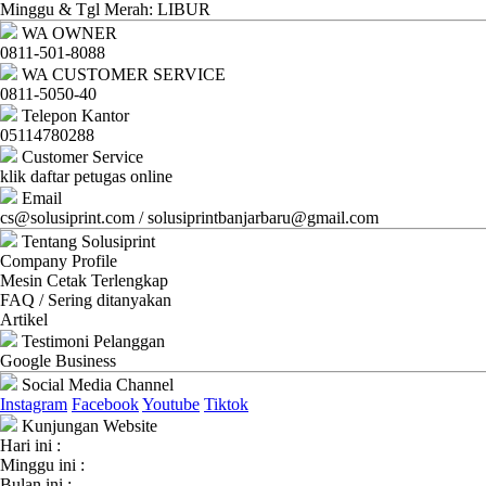
Ganti
Minggu & Tgl Merah: LIBUR
WA OWNER
Password
0811-501-8088
WA CUSTOMER SERVICE
Logout
0811-5050-40
Telepon Kantor
05114780288
Customer Service
klik daftar petugas online
Email
cs@solusiprint.com / solusiprintbanjarbaru@gmail.com
Tentang Solusiprint
Company Profile
Mesin Cetak Terlengkap
FAQ / Sering ditanyakan
Artikel
Testimoni Pelanggan
Google Business
Social Media Channel
Instagram
Facebook
Youtube
Tiktok
Kunjungan Website
Hari ini :
Minggu ini :
Bulan ini :