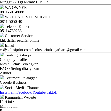
Ganti
Minggu & Tgl Merah: LIBUR
WA OWNER
Password
0811-501-8088
WA CUSTOMER SERVICE
Logout
0811-5050-40
Telepon Kantor
05114780288
Customer Service
klik daftar petugas online
Email
cs@solusiprint.com / solusiprintbanjarbaru@gmail.com
Tentang Solusiprint
Company Profile
Mesin Cetak Terlengkap
FAQ / Sering ditanyakan
Artikel
Testimoni Pelanggan
Google Business
Social Media Channel
Instagram
Facebook
Youtube
Tiktok
Kunjungan Website
Hari ini :
Minggu ini :
Bulan ini :