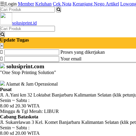
☰
|
Login
Member
Keluhan
Cek Nota
Keranjang
Nego
Artikel
Lowong
solusiprint.id
Katalog
Produk
Update Tugas
Petugas
×
Proses yang dikerjakan
Riwayat
Your email
solusiprint.com
Transaksi
"One Stop Printing Solution"
Tagihan
Alamat & Jam Operasional
Berjalan
Pusat
Jl. A.Yani km 32 Loktabat Banjarbaru Kalimantan Selatan (klik petunj
Senin ~ Sabtu :
Pembayaran
8.00 sd 20.30 WITA
Minggu & Tgl Merah: LIBUR
Pendapatan
Cabang Bataskota
Jl. Sukarelawan 3 Kel. Komet Banjarbaru Kalimantan Selatan (klik pet
Fee
Senin ~ Sabtu :
8.00 sd 20.00 WITA