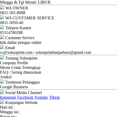
Ganti
Minggu & Tgl Merah: LIBUR
WA OWNER
Password
0811-501-8088
WA CUSTOMER SERVICE
Logout
0811-5050-40
Telepon Kantor
05114780288
Customer Service
klik daftar petugas online
Email
cs@solusiprint.com / solusiprintbanjarbaru@gmail.com
Tentang Solusiprint
Company Profile
Mesin Cetak Terlengkap
FAQ / Sering ditanyakan
Artikel
Testimoni Pelanggan
Google Business
Social Media Channel
Instagram
Facebook
Youtube
Tiktok
Kunjungan Website
Hari ini :
Minggu ini :
Bulan ini :