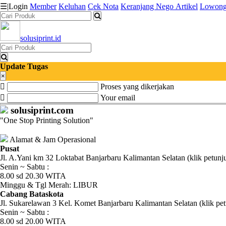
☰
|
Login
Member
Keluhan
Cek Nota
Keranjang
Nego
Artikel
Lowong
solusiprint.id
Katalog
Produk
Update Tugas
Petugas
×
Proses yang dikerjakan
Riwayat
Your email
solusiprint.com
Transaksi
"One Stop Printing Solution"
Tagihan
Alamat & Jam Operasional
Berjalan
Pusat
Jl. A.Yani km 32 Loktabat Banjarbaru Kalimantan Selatan (klik petunj
Senin ~ Sabtu :
Pembayaran
8.00 sd 20.30 WITA
Minggu & Tgl Merah: LIBUR
Pendapatan
Cabang Bataskota
Jl. Sukarelawan 3 Kel. Komet Banjarbaru Kalimantan Selatan (klik pet
Fee
Senin ~ Sabtu :
8.00 sd 20.00 WITA