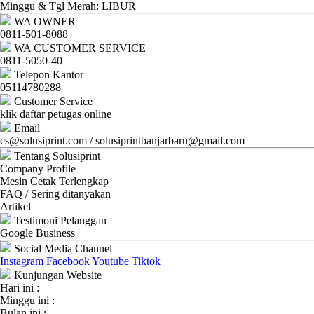
Ganti
Minggu & Tgl Merah: LIBUR
WA OWNER
Password
0811-501-8088
WA CUSTOMER SERVICE
Logout
0811-5050-40
Telepon Kantor
05114780288
Customer Service
klik daftar petugas online
Email
cs@solusiprint.com / solusiprintbanjarbaru@gmail.com
Tentang Solusiprint
Company Profile
Mesin Cetak Terlengkap
FAQ / Sering ditanyakan
Artikel
Testimoni Pelanggan
Google Business
Social Media Channel
Instagram
Facebook
Youtube
Tiktok
Kunjungan Website
Hari ini :
Minggu ini :
Bulan ini :