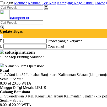
☰
|
Login
Member
Keluhan
Cek Nota
Keranjang
Nego
Artikel
Lowong
solusiprint.id
Katalog
Produk
Update Tugas
Petugas
×
Proses yang dikerjakan
Riwayat
Your email
solusiprint.com
Transaksi
"One Stop Printing Solution"
Tagihan
Alamat & Jam Operasional
Berjalan
Pusat
Jl. A.Yani km 32 Loktabat Banjarbaru Kalimantan Selatan (klik petunj
Senin ~ Sabtu :
Pembayaran
8.00 sd 20.30 WITA
Minggu & Tgl Merah: LIBUR
Pendapatan
Cabang Bataskota
Jl. Sukarelawan 3 Kel. Komet Banjarbaru Kalimantan Selatan (klik pet
Fee
Senin ~ Sabtu :
8.00 sd 20.00 WITA