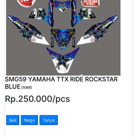
Pendapatan
Fee
Ganti
Password
Logout
SMG59 YAMAHA TTX RIDE ROCKSTAR
BLUE
[1089]
Rp.
250.000
/
pcs
Beli
Nego
Tanya