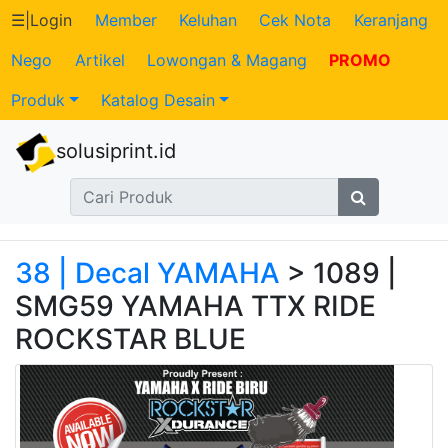
☰
|
Login
Member
Keluhan
Cek Nota
Keranjang
Nego
Artikel
Lowongan & Magang
PROMO
Katalog
Produk
Katalog Desain
Produk
solusiprint.id
Petugas
Riwayat
Transaksi
38 | Decal YAMAHA
> 1089 |
SMG59 YAMAHA TTX RIDE
Tagihan
ROCKSTAR BLUE
Berjalan
Pembayaran