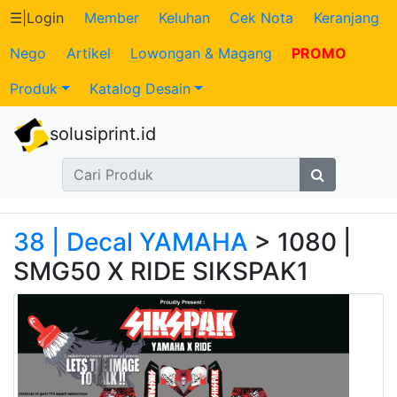
☰
|
Login
Member
Keluhan
Cek Nota
Keranjang
Nego
Artikel
Lowongan & Magang
PROMO
Katalog
Produk
Katalog Desain
Produk
solusiprint.id
Petugas
Riwayat
Transaksi
38 | Decal YAMAHA
> 1080 |
SMG50 X RIDE SIKSPAK1
Tagihan
Berjalan
Pembayaran