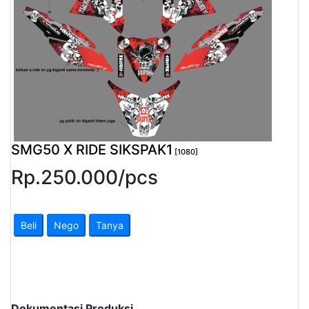
Pendapatan
Fee
Ganti
Password
Logout
SMG50 X RIDE SIKSPAK1
[1080]
Rp.
250.000
/
pcs
Beli
Nego
Tanya
Dokumentasi Produksi