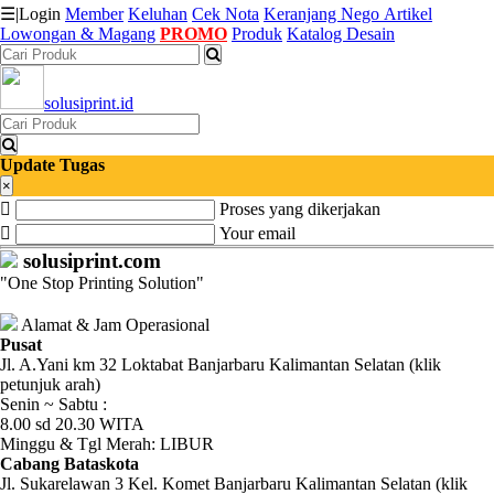
☰
|
Login
Member
Keluhan
Cek Nota
Keranjang
Nego
Artikel
Lowongan & Magang
PROMO
Produk
Katalog Desain
Katalog
solusiprint.id
Produk
Petugas
Update Tugas
×
Proses yang dikerjakan
Riwayat
Your email
Transaksi
solusiprint.com
"One Stop Printing Solution"
Tagihan
Berjalan
Alamat & Jam Operasional
Pusat
Jl. A.Yani km 32 Loktabat Banjarbaru Kalimantan Selatan (klik
Pembayaran
petunjuk arah)
Senin ~ Sabtu :
Pendapatan
8.00 sd 20.30 WITA
Minggu & Tgl Merah: LIBUR
Fee
Cabang Bataskota
Jl. Sukarelawan 3 Kel. Komet Banjarbaru Kalimantan Selatan (klik