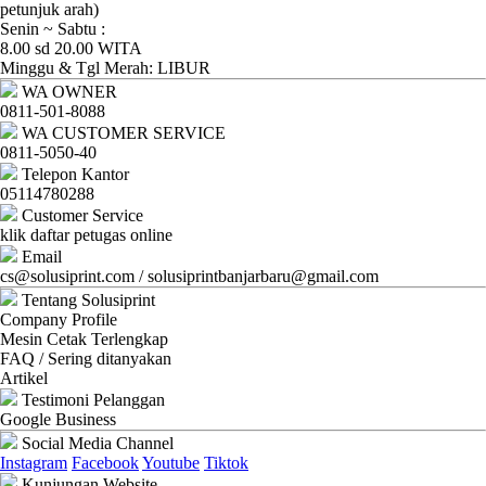
Ganti
petunjuk arah)
Senin ~ Sabtu :
Password
8.00 sd 20.00 WITA
Minggu & Tgl Merah: LIBUR
Logout
WA OWNER
0811-501-8088
WA CUSTOMER SERVICE
0811-5050-40
Telepon Kantor
05114780288
Customer Service
klik daftar petugas online
Email
cs@solusiprint.com / solusiprintbanjarbaru@gmail.com
Tentang Solusiprint
Company Profile
Mesin Cetak Terlengkap
FAQ / Sering ditanyakan
Artikel
Testimoni Pelanggan
Google Business
Social Media Channel
Instagram
Facebook
Youtube
Tiktok
Kunjungan Website