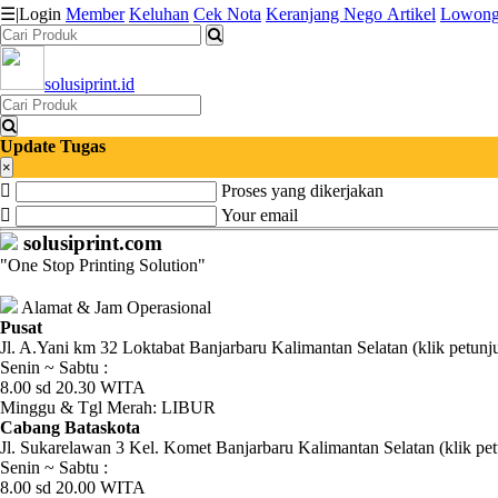
☰
|
Login
Member
Keluhan
Cek Nota
Keranjang
Nego
Artikel
Lowong
solusiprint.id
Katalog
Produk
Update Tugas
Petugas
×
Proses yang dikerjakan
Riwayat
Your email
solusiprint.com
Transaksi
"One Stop Printing Solution"
Tagihan
Alamat & Jam Operasional
Berjalan
Pusat
Jl. A.Yani km 32 Loktabat Banjarbaru Kalimantan Selatan (klik petunj
Senin ~ Sabtu :
Pembayaran
8.00 sd 20.30 WITA
Minggu & Tgl Merah: LIBUR
Pendapatan
Cabang Bataskota
Jl. Sukarelawan 3 Kel. Komet Banjarbaru Kalimantan Selatan (klik pet
Fee
Senin ~ Sabtu :
8.00 sd 20.00 WITA