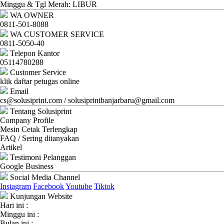
Ganti
Minggu & Tgl Merah: LIBUR
WA OWNER
Password
0811-501-8088
WA CUSTOMER SERVICE
Logout
0811-5050-40
Telepon Kantor
05114780288
Customer Service
klik daftar petugas online
Email
cs@solusiprint.com / solusiprintbanjarbaru@gmail.com
Tentang Solusiprint
Company Profile
Mesin Cetak Terlengkap
FAQ / Sering ditanyakan
Artikel
Testimoni Pelanggan
Google Business
Social Media Channel
Instagram
Facebook
Youtube
Tiktok
Kunjungan Website
Hari ini :
Minggu ini :
Bulan ini :