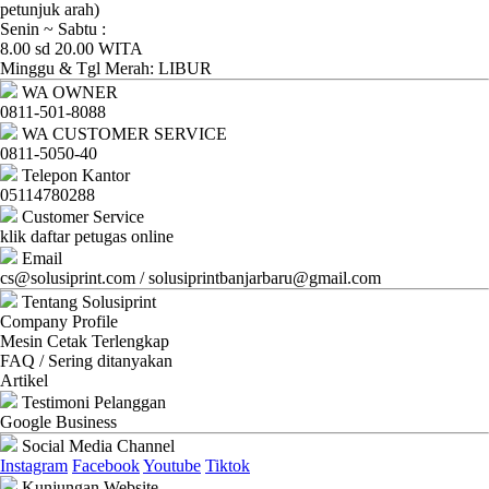
Ganti
petunjuk arah)
Senin ~ Sabtu :
Password
8.00 sd 20.00 WITA
Minggu & Tgl Merah: LIBUR
Logout
WA OWNER
0811-501-8088
WA CUSTOMER SERVICE
0811-5050-40
Telepon Kantor
05114780288
Customer Service
klik daftar petugas online
Email
cs@solusiprint.com / solusiprintbanjarbaru@gmail.com
Tentang Solusiprint
Company Profile
Mesin Cetak Terlengkap
FAQ / Sering ditanyakan
Artikel
Testimoni Pelanggan
Google Business
Social Media Channel
Instagram
Facebook
Youtube
Tiktok
Kunjungan Website