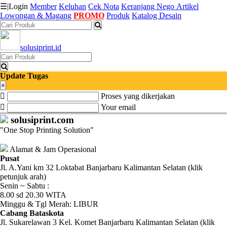
☰
|
Login
Member
Keluhan
Cek Nota
Keranjang
Nego
Artikel
Lowongan & Magang
PROMO
Produk
Katalog Desain
Katalog
solusiprint.id
Produk
Petugas
Update Tugas
×
Proses yang dikerjakan
Riwayat
Your email
Transaksi
solusiprint.com
"One Stop Printing Solution"
Tagihan
Berjalan
Alamat & Jam Operasional
Pusat
Jl. A.Yani km 32 Loktabat Banjarbaru Kalimantan Selatan (klik
Pembayaran
petunjuk arah)
Senin ~ Sabtu :
Pendapatan
8.00 sd 20.30 WITA
Minggu & Tgl Merah: LIBUR
Fee
Cabang Bataskota
Jl. Sukarelawan 3 Kel. Komet Banjarbaru Kalimantan Selatan (klik